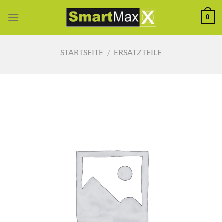
Zum
0
Inhalt
springen
STARTSEITE
/
ERSATZTEILE