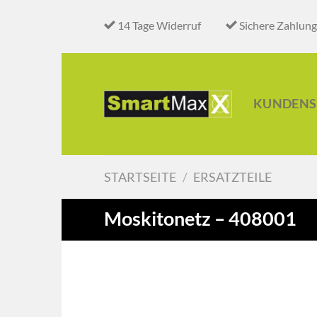
Zum
14 Tage Widerruf
Sichere Zahlung
Inhalt
springen
KUNDENS
STARTSEITE
/
ERSATZTEILE
Moskitonetz – 408001