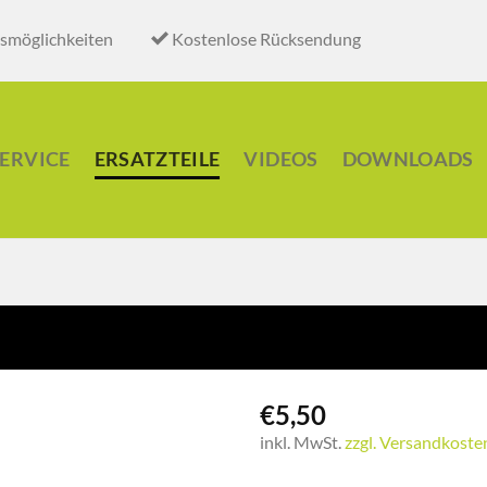
smöglichkeiten
Kostenlose Rücksendung
ERVICE
ERSATZTEILE
VIDEOS
DOWNLOADS
€
5,50
inkl. MwSt.
zzgl. Versandkoste