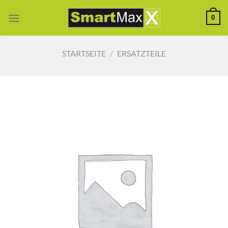
Zum
0
Inhalt
springen
STARTSEITE
/
ERSATZTEILE