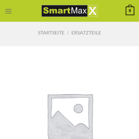
Zum
0
Inhalt
springen
STARTSEITE
/
ERSATZTEILE