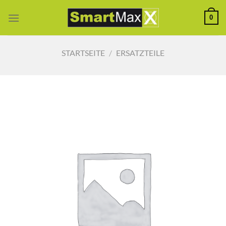
Zum
0
Inhalt
springen
STARTSEITE
/
ERSATZTEILE