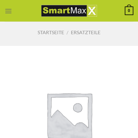
Zum
0
Inhalt
springen
STARTSEITE
/
ERSATZTEILE