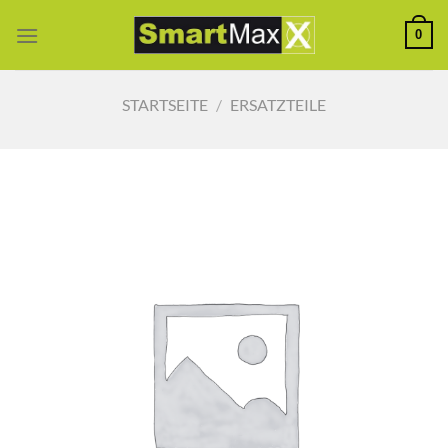
Zum
0
Inhalt
springen
STARTSEITE
/
ERSATZTEILE