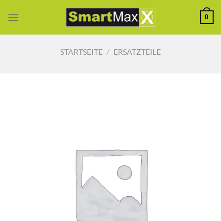
Zum
0
Inhalt
springen
STARTSEITE
/
ERSATZTEILE