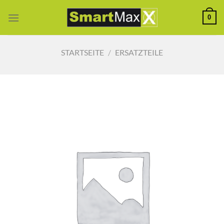
Zum
0
Inhalt
springen
STARTSEITE
/
ERSATZTEILE